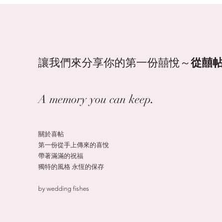
讓我們來分享你的第一份囍悅～
從囍帖
.
A memory you can keep
關於喜帖
第一份從手上傳來的喜悅
帶著滿滿的祝福
獨特的風格 永恆的保存
by wedding fishes